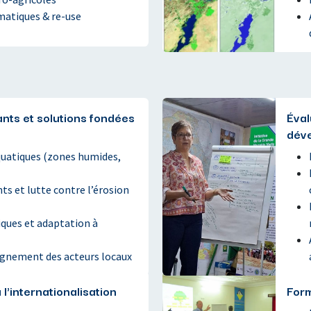
atiques & re-use
ts et solutions fondées
Éval
dév
uatiques (zones humides,
s et lutte contre l’érosion
iques et adaptation à
gnement des acteurs locaux
 l'internationalisation
Form