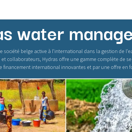
s
Notre offre de services
Contactez-nous
as water manag
ociété belge active à l'international dans la gestion de l'e
s et collaborateurs, Hydras offre une gamme complète de ser
 financement international innovantes et par une offre en f