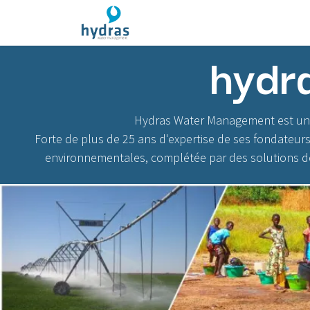
Se rendre au contenu
Page d'accueil
Qui sommes nou
hydr
Hydras Water Management est une s
Forte de plus de 25 ans d'expertise de ses fondateur
environnementales, complétée par des solutions de